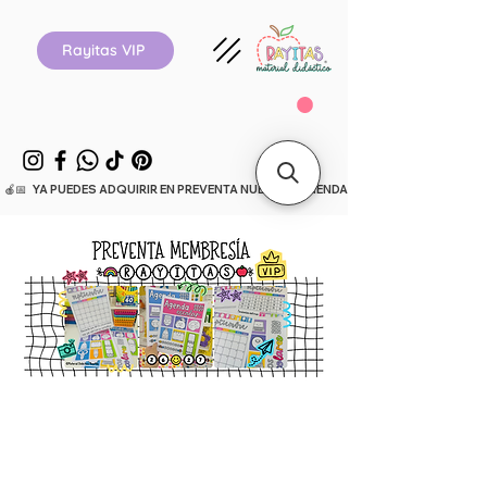
Rayitas VIP
  🍎📅   YA PUEDES ADQUIRIR EN PREVENTA NUESTRA AGENDA ESCOLAR 26-27.      