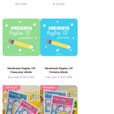
Precio
Precio
$ 0 USD
$ 2 USD
IVA incluido
IVA incluido
Membresía Rayitas VIP
Membresía Rayitas VIP
Preescolar ANUAL
Primaria ANUAL
Precio
Precio de oferta
Precio
Precio de oferta
$ 44 USD
$ 44 USD
$ 54 USD
$ 54 USD
IVA incluido
IVA incluido
VIP 26-27
Preventa