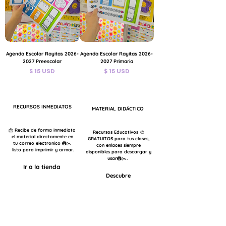
Agenda Escolar Rayitas 2026-
Agenda Escolar Rayitas 2026-
2027 Preescolar
2027 Primaria
Precio
Precio
$ 15 USD
$ 15 USD
IVA incluido
IVA incluido
RECURSOS INMEDIATOS
MATERIAL DIDÁCTICO
📩 Recibe de forma inmediata
Recursos Educativos 🎨
el material directamente en
GRATUITOS para tus clases,
tu correo electronico 🖨️✂️
con enlaces siempre
listo para imprimir y armar.
disponibles para descargar y
usar🖨️✂️.
Ir a la tienda
Descubre
USD