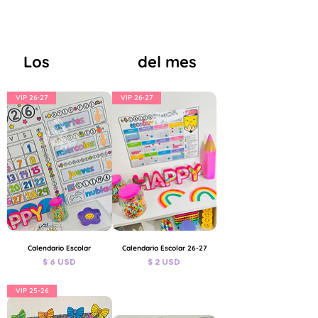
favoritos
Los
del mes
VIP 26-27
VIP 26-27
Calendario Escolar
Calendario Escolar 26-27
Precio
Precio
$ 6 USD
$ 2 USD
IVA incluido
IVA incluido
VIP 25-26