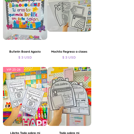
Bulletin Board Agosto
Mochila Regreso a clases
Precio
Precio
$ 3 USD
$ 3 USD
IVA incluido
IVA incluido
VIP 25-26
Librito Todo sobre mi
Todo sobre mi