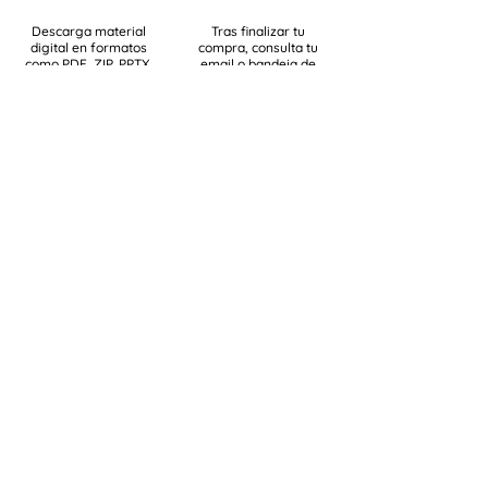
Descarga material
Tras finalizar tu
digital en formatos
compra, consulta tu
como PDF, ZIP, PPTX,
email o bandeja de
etc.
Spam
USD
¡Síguenos en
redes
nuestras
sociales!