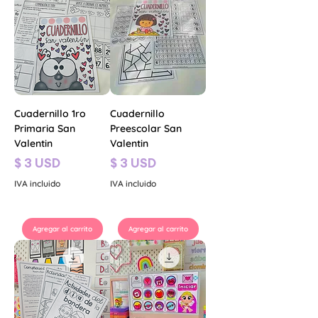
Cuadernillo 1ro
Cuadernillo
Primaria San
Preescolar San
Valentin
Valentin
Precio
Precio
$ 3 USD
$ 3 USD
IVA incluido
IVA incluido
Agregar al carrito
Agregar al carrito