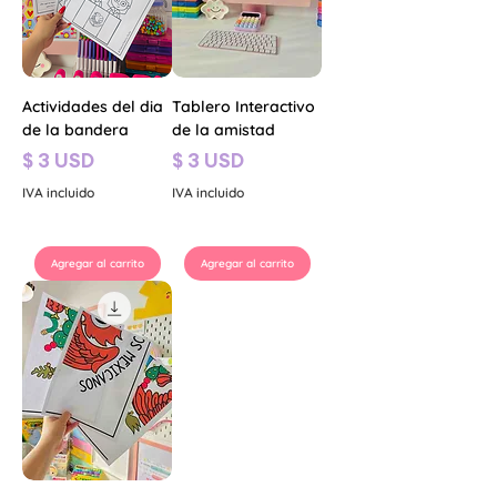
Actividades del dia
Tablero Interactivo
de la bandera
de la amistad
Precio
Precio
$ 3 USD
$ 3 USD
IVA incluido
IVA incluido
Agregar al carrito
Agregar al carrito