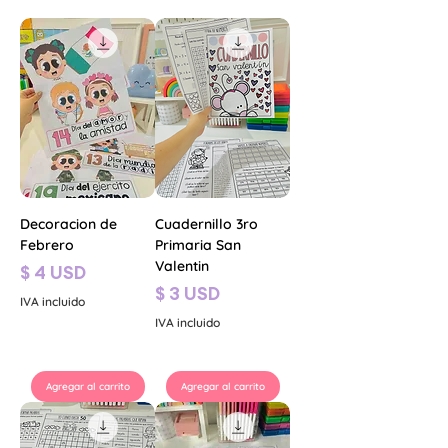
Decoracion de
Cuadernillo 3ro
Febrero
Primaria San
Valentin
Precio
$ 4 USD
Precio
$ 3 USD
IVA incluido
IVA incluido
Agregar al carrito
Agregar al carrito