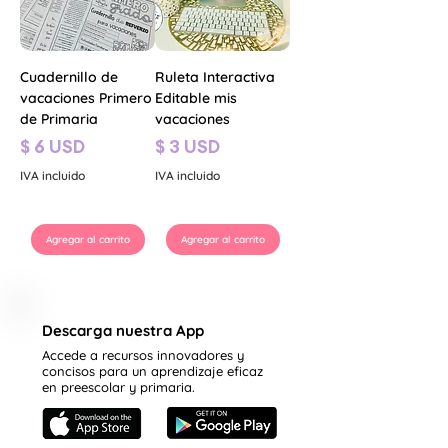
Cuadernillo de
Ruleta Interactiva
vacaciones Primero
Editable mis
de Primaria
vacaciones
Precio
Precio
$ 6 USD
$ 3 USD
IVA incluido
IVA incluido
Agregar al carrito
Agregar al carrito
Descarga nuestra App
Accede a recursos innovadores y
concisos para un aprendizaje eficaz
en preescolar y primaria.