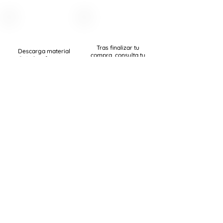
Tras finalizar tu
Descarga material
compra, consulta tu
digital en formatos
email o bandeja de
como PDF, ZIP, PPTX,
Spam
etc.
Ser miembro tiene
ventajas
Recuerda iniciar sesión con tu cuenta
para ganar Rayicoins. ¡Es gratis !
Descubrir
USD