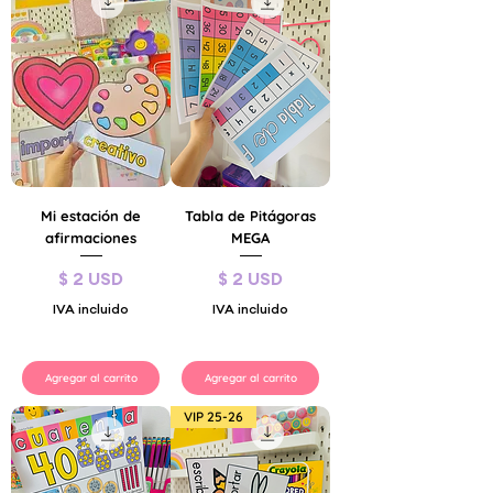
Mi estación de
Tabla de Pitágoras
afirmaciones
MEGA
Precio
Precio
$ 2 USD
$ 2 USD
IVA incluido
IVA incluido
Agregar al carrito
Agregar al carrito
VIP 25-26