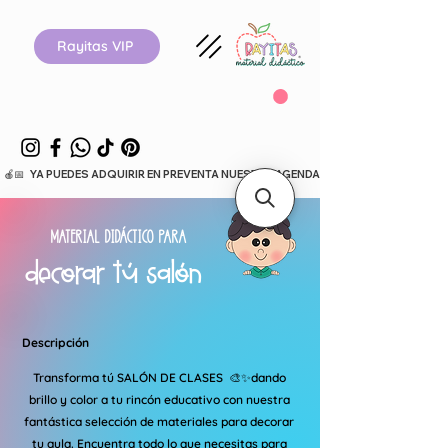
Rayitas VIP
  🍎📅   YA PUEDES ADQUIRIR EN PREVENTA NUESTRA AGENDA ESCOLAR 26-27.      
MATERIAL DIDÁCTICO PARA
decorar tú salón
Descripción
Transforma tú SALÓN DE CLASES 🎨✨dando
brillo y color a tu rincón educativo con nuestra
fantástica selección de materiales para decorar
tu aula. Encuentra todo lo que necesitas para