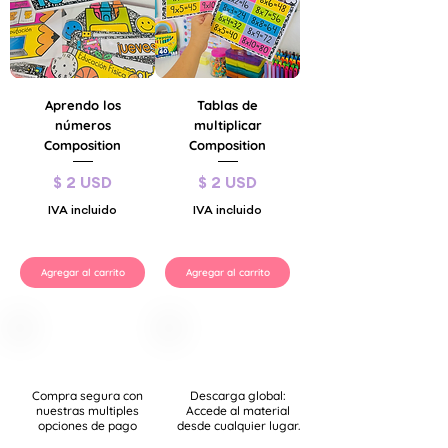
Aprendo los
Tablas de
números
multiplicar
Composition
Composition
Precio
Precio
$ 2 USD
$ 2 USD
IVA incluido
IVA incluido
Agregar al carrito
Agregar al carrito
Compra segura con
Descarga global:
nuestras multiples
Accede al material
opciones de pago
desde cualquier lugar.