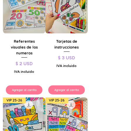
Referentes
Tarjetas de
visuales de los
instrucciones
numeros
Precio
$ 3 USD
Precio
$ 2 USD
IVA incluido
IVA incluido
Agregar al carrito
Agregar al carrito
VIP 25-26
VIP 25-26