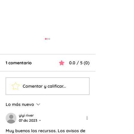
1 comentario
0.0 / 5 (0)
Fichas de num
Llavero de las Tablas
Comentar y calificar...
Lo más nuevo
yiyi river
07 dic 2023
•
Muy buenos los recursos. Los avisos de 