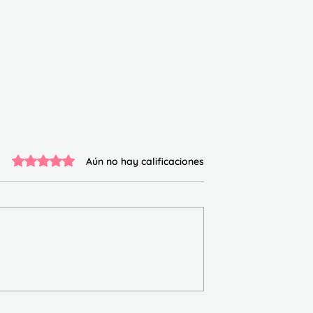
Obtuvo 0 de 5 estrellas.
Aún no hay calificaciones
Fichas de numeros
las Tablas