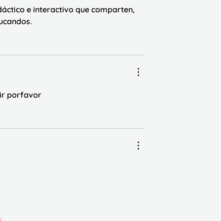
dáctico e interactivo que comparten, 
ducandos.
ir porfavor 
s