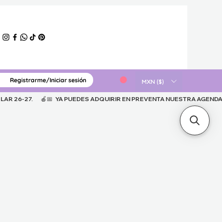
Registrarme/Iniciar sesión
ERIAL GRATUITO
MXN ($)