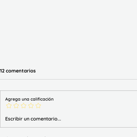
12 comentarios
Agrega una calificación
Llavero de 
Actividades de las tablas de
Escribir un comentario...
multiplicar