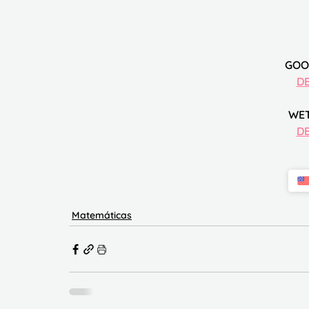
GOO
D
WE
D
Matemáticas