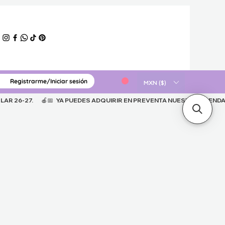
Registrarme/Iniciar sesión
ERIAL GRATUITO
MXN ($)