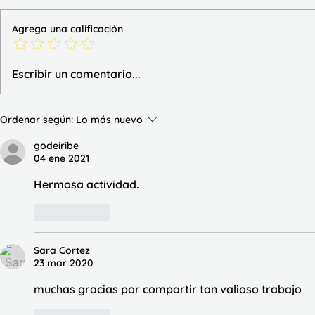
Agrega una calificación
Llavero de 
Actividades de las tablas de
Escribir un comentario...
multiplicar
Ordenar según:
Lo más nuevo
godeiribe
04 ene 2021
Hermosa actividad.
Me gusta
Sara Cortez
23 mar 2020
muchas gracias por compartir tan valioso trabajo