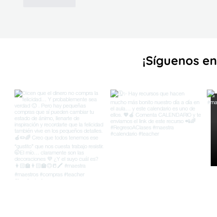
Me gusta
¡Sígueno