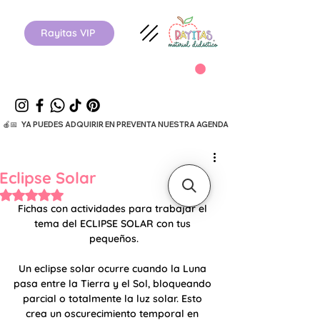
Rayitas VIP
  🍎📅   YA PUEDES ADQUIRIR EN PREVENTA NUESTRA AGENDA ESCOLAR 26-27.      
Eclipse Solar
Obtuvo NaN de 5 estrellas.
Fichas con actividades para trabajar el 
tema del ECLIPSE SOLAR con tus 
pequeños.
Un eclipse solar ocurre cuando la Luna 
pasa entre la Tierra y el Sol, bloqueando 
parcial o totalmente la luz solar. Esto 
crea un oscurecimiento temporal en 