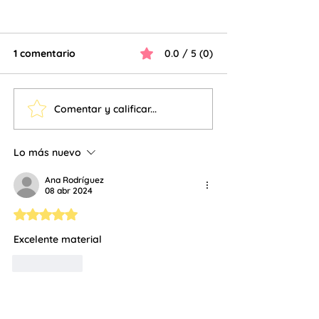
1 comentario
0.0 / 5 (0)
Fichas de numeros
Comentar y calificar...
📚 Actividades 
Mujer – Fichas 
para Imprimir
Lo más nuevo
Ana Rodríguez
08 abr 2024
Obtuvo 5 de 5 estrellas.
Excelente material 
Me gusta