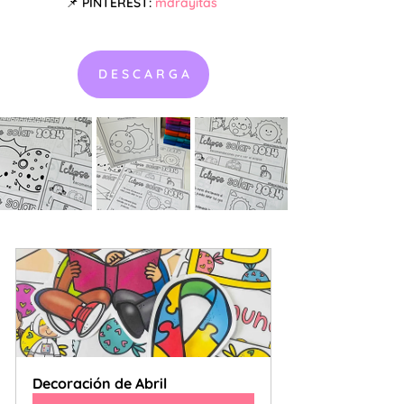
📌 PINTEREST: 
mdrayitas
D E S C A R G A
Decoración de Abril