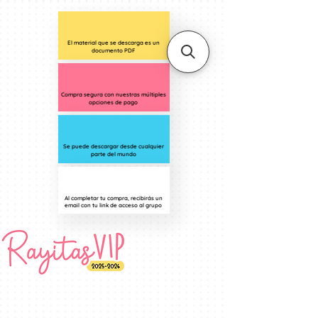
El material que se descarga es un
documento PDF
Compra segura con nuestras múltiples
opciones de pago
Se puede descargar desde cualquier
parte del mundo
Al completar tu compra, recibirás un
email con tu link de acceso al grupo