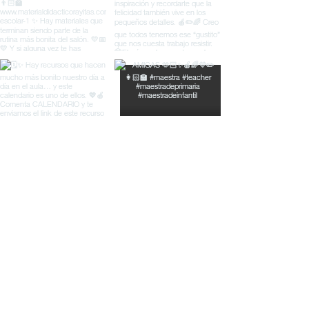
© Material Didáctico Rayitas