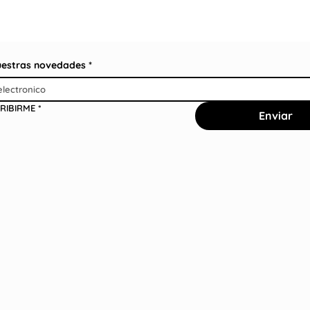
uestras novedades
*
RIBIRME
*
Enviar