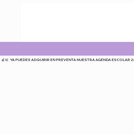
  🍎📅   YA PUEDES ADQUIRIR EN PREVENTA NUESTRA AGENDA ESCOLAR 26-27