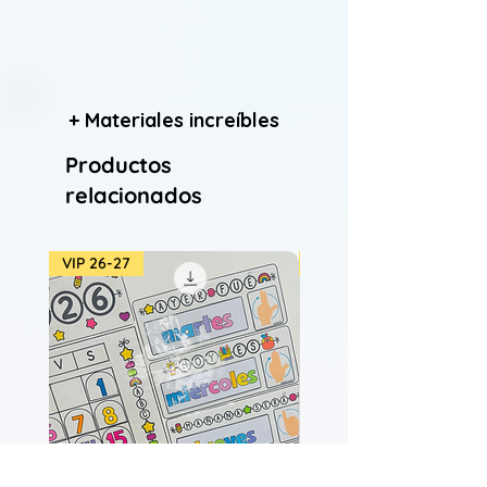
+ Materiales increíbles
Productos
relacionados
VIP 26-27
VIP 26-27