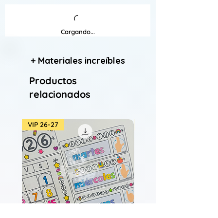
Cargando...
+ Materiales increíbles
Productos
relacionados
VIP 26-27
VIP 26-27