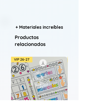
+ Materiales increíbles
Productos
relacionados
VIP 26-27
VIP 26-27