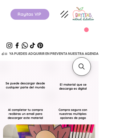
Rayitas VIP
  🍎📅   YA PUEDES ADQUIRIR EN PREVENTA NUESTRA AGENDA ESCOLAR 26-27.      
Se puede descargar desde
El material que se
cualquier parte del mundo
descarga es digital
Al completar tu compra
Compra segura con
recibiras un email para
nuestras multiples
descargar este material
opciones de pago