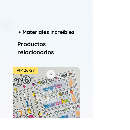
+ Materiales increíbles
Productos
relacionados
VIP 26-27
VIP 26-27