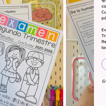
📚
co
Cu
pá
Ev
Tr
Re
la