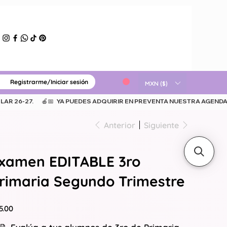
Registrarme/Iniciar sesión
ERIAL GRATUITO
MXN ($)
Anterior
Siguiente
xamen EDITABLE 3ro
rimaria Segundo Trimestre
io
5.00