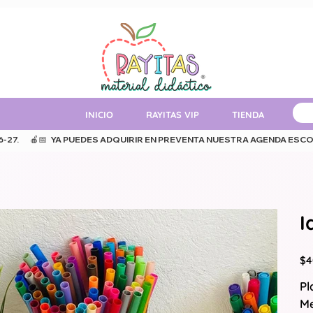
INICIO
RAYITAS VIP
TIENDA
MAT
.      
I
Prec
$4
Pl
Me