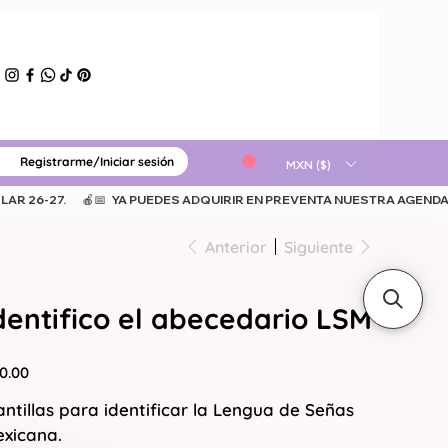
Registrarme/Iniciar sesión
ERIAL GRATUITO
MXN ($)
Anterior
Siguiente
dentifico el abecedario LSM
io
0.00
antillas para identificar la Lengua de Señas
xicana.