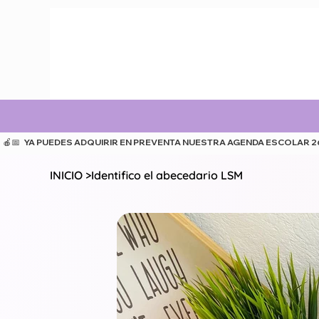
  🍎📅   YA PUEDES ADQUIRIR EN PREVENTA NUESTRA AGENDA ESCOLAR 26-27
INICIO
>
Identifico el abecedario LSM