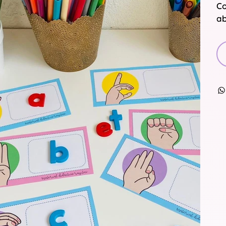
Co
ab