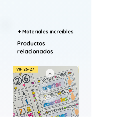
+ Materiales increíbles
Productos
relacionados
VIP 26-27
VIP 26-27