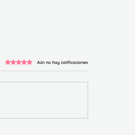
Obtuvo 0 de 5 estrellas.
Aún no hay calificaciones
e comprensión
Cuadernillo Traza y
descubre la sílaba