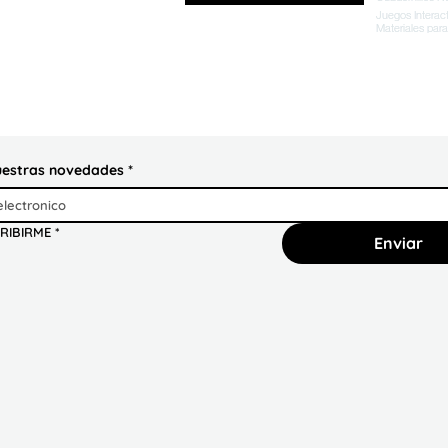
uestras novedades
*
RIBIRME
*
Enviar