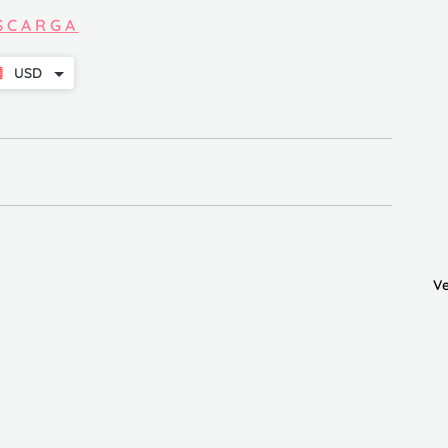
S C A R G A 
USD
Ve