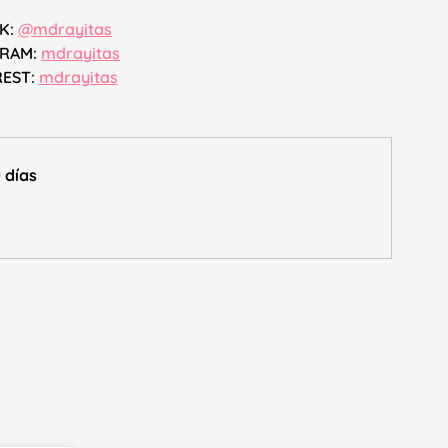
K: 
@mdrayitas
RAM: 
mdrayitas
EST: 
mdrayitas
 días