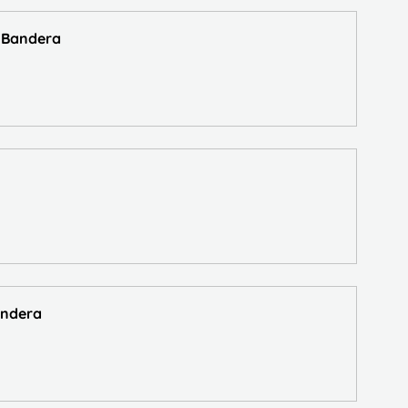
a Bandera
andera