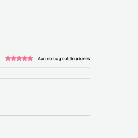
Obtuvo 0 de 5 estrellas.
Aún no hay calificaciones
e comprensión
Cuadernillo Traza y
descubre la sílaba