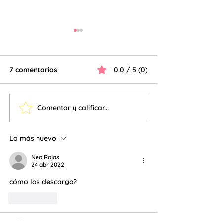
7 comentarios
0.0 / 5 (0)
Comentar y calificar...
Lecturas de
Cuadernillo Tra
comprensión
descubre la síl
Lo más nuevo
Neo Rojas
24 abr 2022
cómo los descargo?
Me gusta