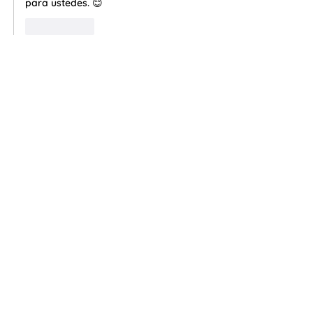
para ustedes. 😊
Me gusta