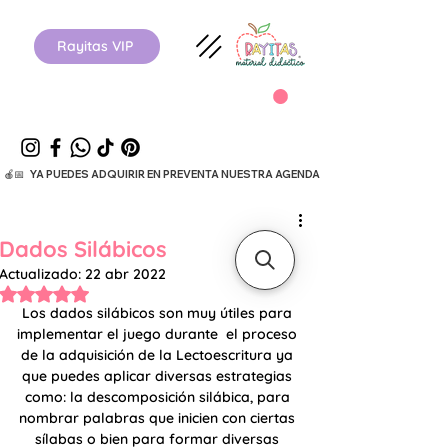
Rayitas VIP
  🍎📅   YA PUEDES ADQUIRIR EN PREVENTA NUESTRA AGENDA ESCOLAR 26-27.      
Dados Silábicos
Actualizado:
22 abr 2022
Obtuvo NaN de 5 estrellas.
Los dados silábicos son muy útiles para 
implementar el juego durante  el proceso 
de la adquisición de la Lectoescritura ya 
que puedes aplicar diversas estrategias 
como: la descomposición silábica, para 
nombrar palabras que inicien con ciertas 
sílabas o bien para formar diversas 