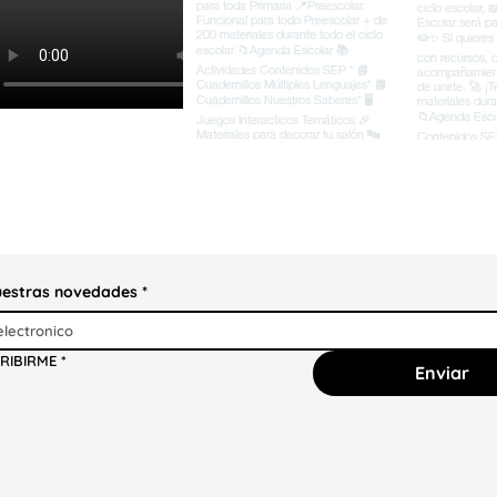
uestras novedades
*
RIBIRME
*
Enviar