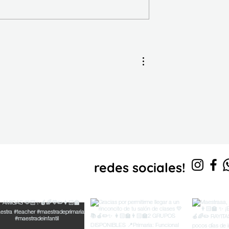
Cuadernillo Traza y
descubre la sílaba
s en
redes sociales!
nuestras