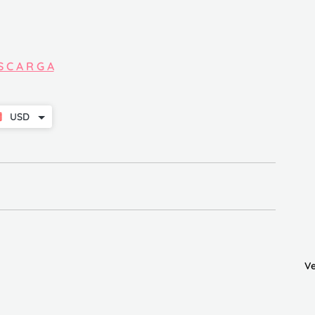
S C A R G A
USD
Ve