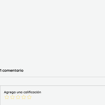
1 comentario
Agrega una calificación
Trazo las sílabas simples
Lecturas d