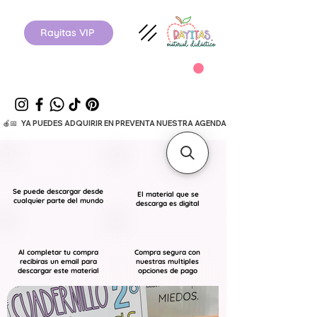
Rayitas VIP
  🍎📅   YA PUEDES ADQUIRIR EN PREVENTA NUESTRA AGENDA ESCOLAR 26-27.      
Se puede descargar desde
El material que se
cualquier parte del mundo
descarga es digital
Al completar tu compra
Compra segura con
recibiras un email para
nuestras multiples
descargar este material
opciones de pago