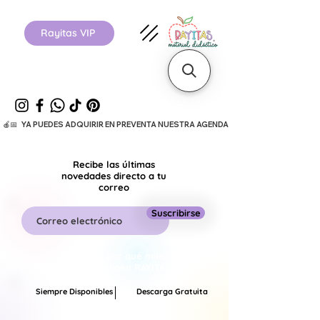
Rayitas VIP
  🍎📅   YA PUEDES ADQUIRIR EN PREVENTA NUESTRA AGENDA ESCOLAR 26-27.      
Recibe las últimas
novedades directo a tu
correo
Suscribirse
🚀 Descubre por qué miles de
maestros eligen RAYITAS.
Siempre Disponibles
Descarga Gratuita