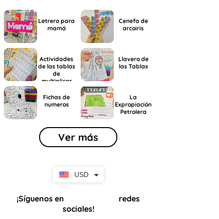
Letrero para
Cenefa de
mamá
arcoiris
Actividades
Llavero de
de las tablas
las Tablas
de
multiplicar
Fichas de
La
numeros
Expropiación
Petrolera
Ver más
USD
¡Síguenos en
redes
nuestras
sociales!