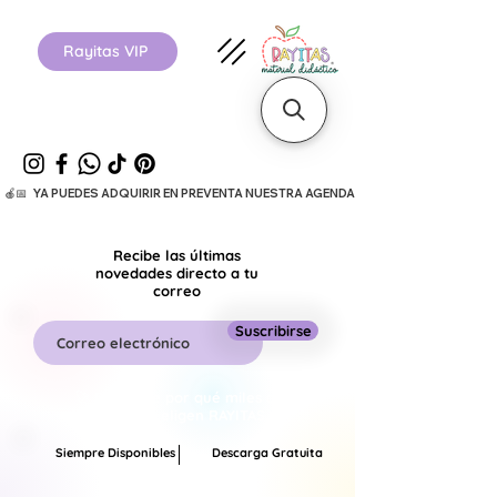
Rayitas VIP
  🍎📅   YA PUEDES ADQUIRIR EN PREVENTA NUESTRA AGENDA ESCOLAR 26-27.      
Recibe las últimas
novedades directo a tu
correo
Suscribirse
🚀 Descubre por qué miles de
maestros eligen RAYITAS.
Siempre Disponibles
Descarga Gratuita