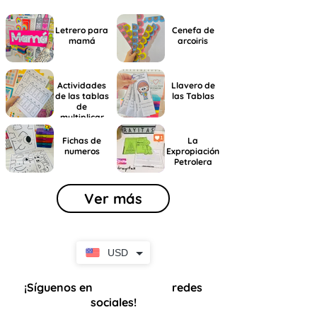
Letrero para
Cenefa de
mamá
arcoiris
Actividades
Llavero de
de las tablas
las Tablas
de
multiplicar
Fichas de
La
numeros
Expropiación
Petrolera
Ver más
USD
¡Síguenos en
redes
nuestras
sociales!