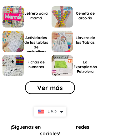
Letrero para
Cenefa de
mamá
arcoiris
Actividades
Llavero de
de las tablas
las Tablas
de
multiplicar
Fichas de
La
numeros
Expropiación
Petrolera
Ver más
USD
¡Síguenos en
redes
nuestras
sociales!