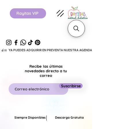
Rayitas VIP
  🍎📅   YA PUEDES ADQUIRIR EN PREVENTA NUESTRA AGENDA ESCOLAR 26-27.      
Recibe las últimas
novedades directo a tu
correo
Suscribirse
🚀 Descubre por qué miles de
maestros eligen RAYITAS.
Siempre Disponibles
Descarga Gratuita