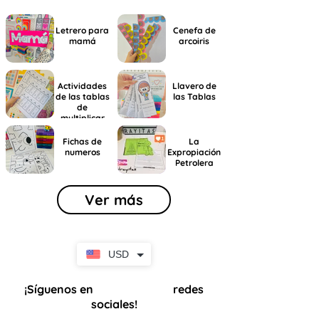
Letrero para
Cenefa de
mamá
arcoiris
Actividades
Llavero de
de las tablas
las Tablas
de
multiplicar
Fichas de
La
numeros
Expropiación
Petrolera
Ver más
USD
¡Síguenos en
redes
nuestras
sociales!