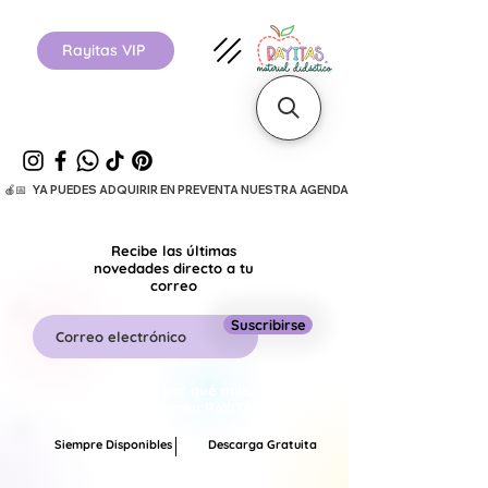
Rayitas VIP
  🍎📅   YA PUEDES ADQUIRIR EN PREVENTA NUESTRA AGENDA ESCOLAR 26-27.      
Recibe las últimas
novedades directo a tu
correo
Suscribirse
🚀 Descubre por qué miles de
maestros eligen RAYITAS.
Siempre Disponibles
Descarga Gratuita