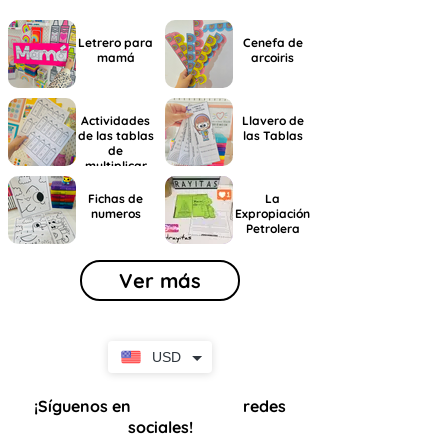
Letrero para
Cenefa de
mamá
arcoiris
Actividades
Llavero de
de las tablas
las Tablas
de
multiplicar
Fichas de
La
numeros
Expropiación
Petrolera
Ver más
USD
¡Síguenos en
redes
nuestras
sociales!