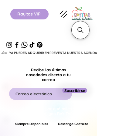
Rayitas VIP
  🍎📅   YA PUEDES ADQUIRIR EN PREVENTA NUESTRA AGENDA ESCOLAR 26-27.      
Recibe las últimas
novedades directo a tu
correo
Suscribirse
🚀 Descubre por qué miles de
maestros eligen RAYITAS.
Siempre Disponibles
Descarga Gratuita